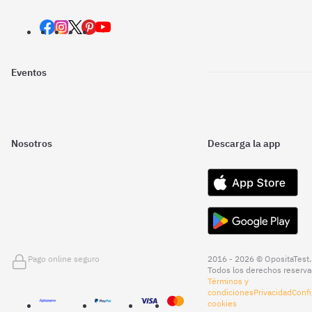
Eventos
Nosotros
Descarga la app
Pago online seguro
2016 - 2026 © OpositaTest.
Todos los derechos reserva
Términos y
condiciones
Privacidad
Confi
cookies