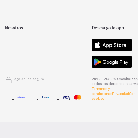
Nosotros
Descarga la app
Pago online seguro
2016 - 2026 © OpositaTest.
Todos los derechos reserva
Términos y
condiciones
Privacidad
Confi
cookies