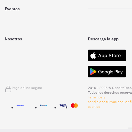
Eventos
Nosotros
Descarga la app
Pago online seguro
2016 - 2026 © OpositaTest.
Todos los derechos reserva
Términos y
condiciones
Privacidad
Confi
cookies