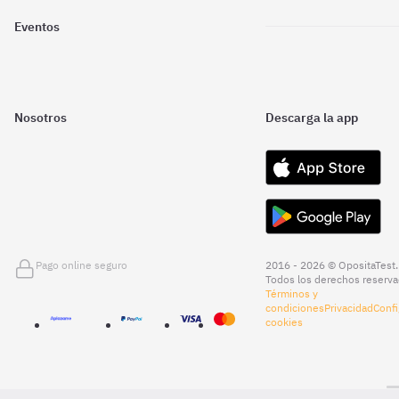
Eventos
Nosotros
Descarga la app
Pago online seguro
2016 - 2026 © OpositaTest.
Todos los derechos reserva
Términos y
condiciones
Privacidad
Confi
cookies