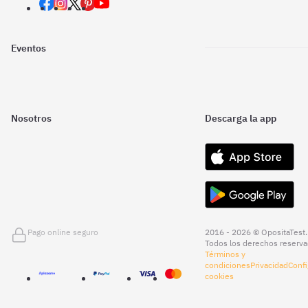
Eventos
Nosotros
Descarga la app
Pago online seguro
2016 - 2026 © OpositaTest.
Todos los derechos reserva
Términos y
condiciones
Privacidad
Confi
cookies