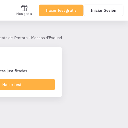
Hacer test gratis
Iniciar Sesión
Mes gratis
nts de l’entorn - Mossos d'Esquadra
A 6 Entorn social a Catalunya
as justificadas
Hacer test