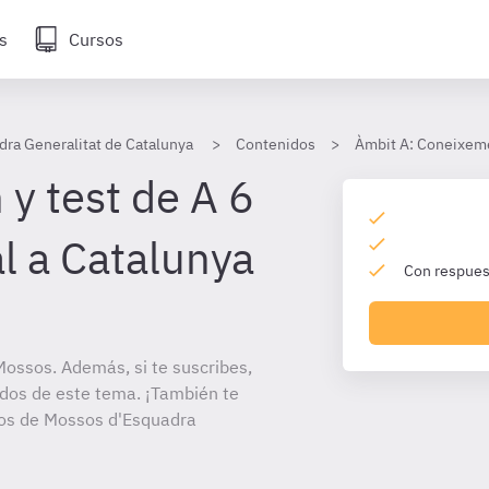
s
Cursos
ra Generalitat de Catalunya
Contenidos
Àmbit A: Coneixeme
y test de A 6
l a Catalunya
Con respuest
ossos. Además, si te suscribes,
ados de este tema. ¡También te
itos de Mossos d'Esquadra