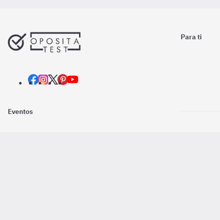
Para ti
Eventos
Nosotros
Descarga la