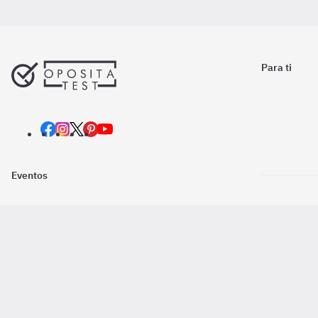
Para ti
Eventos
Nosotros
Descarga la