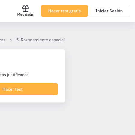
Hacer test gratis
Iniciar Sesión
Mes gratis
cas
5. Razonamiento espacial
Razonamiento espacial - Nivel
as justificadas
Hacer test