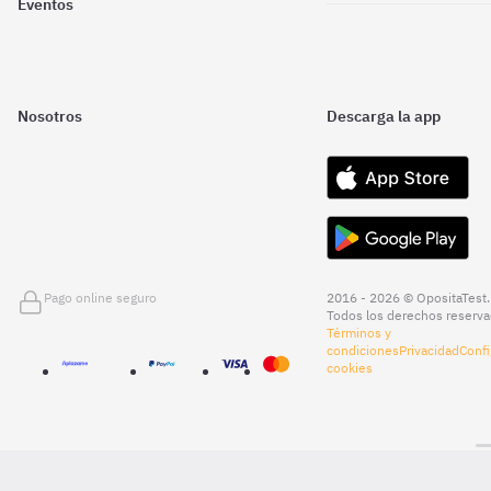
Eventos
Nosotros
Descarga la app
Pago online seguro
2016 - 2026 © OpositaTest.
Todos los derechos reserva
Términos y
condiciones
Privacidad
Confi
cookies