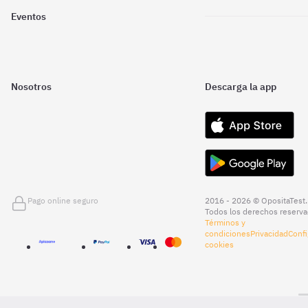
Eventos
Nosotros
Descarga la app
Pago online seguro
2016 - 2026 © OpositaTest.
Todos los derechos reserva
Términos y
condiciones
Privacidad
Confi
cookies