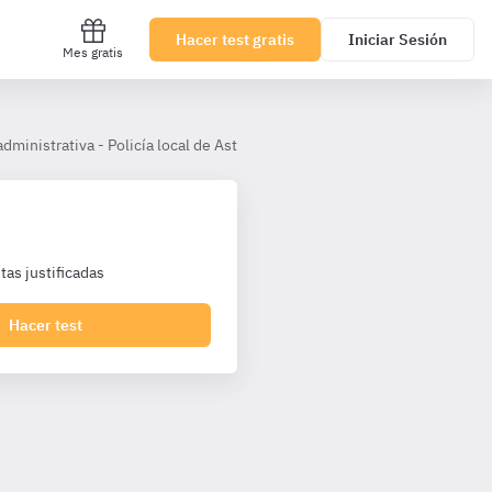
Hacer test gratis
Iniciar Sesión
Mes gratis
dministrativa - Policía local de Asturias
Tema 5. La protección de 
as justificadas
Hacer test