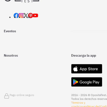
Eventos
Nosotros
Descarga la app
Pago online seguro
2016 - 2026 © OpositaTest.
Todos los derechos reserva
Términos y
condiciones
Privacidad
Confi