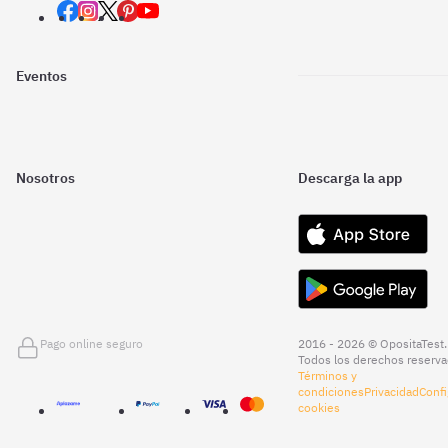
Eventos
Nosotros
Descarga la app
Pago online seguro
2016 - 2026 © OpositaTest.
Todos los derechos reserva
Términos y
condiciones
Privacidad
Confi
cookies