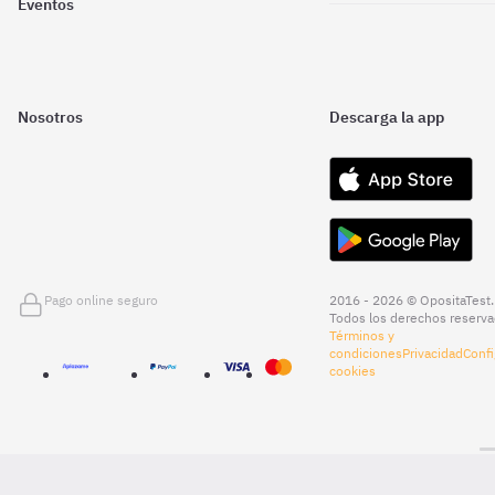
Eventos
Nosotros
Descarga la app
Pago online seguro
2016 - 2026 © OpositaTest.
Todos los derechos reserva
Términos y
condiciones
Privacidad
Confi
cookies