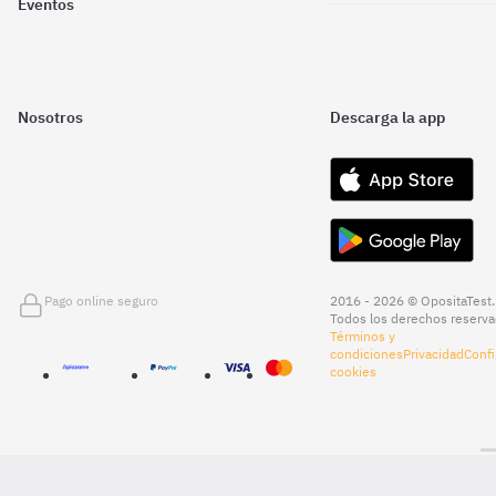
Eventos
Nosotros
Descarga la app
Pago online seguro
2016 - 2026 © OpositaTest.
Todos los derechos reserva
Términos y
condiciones
Privacidad
Confi
cookies