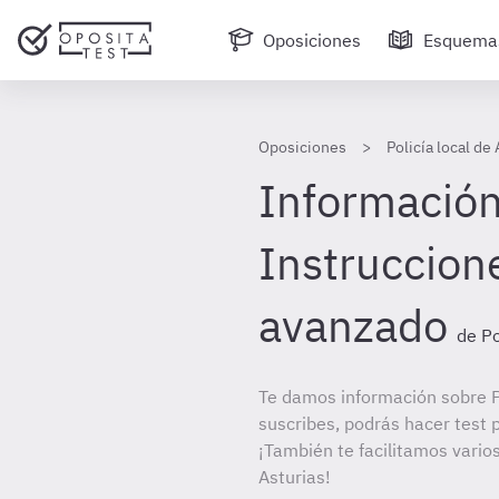
Oposiciones
Esquema
Oposiciones
Policía local de
Información
Instruccione
avanzado
de Po
Te damos información sobre Po
suscribes, podrás hacer test 
¡También te facilitamos varios
Asturias!