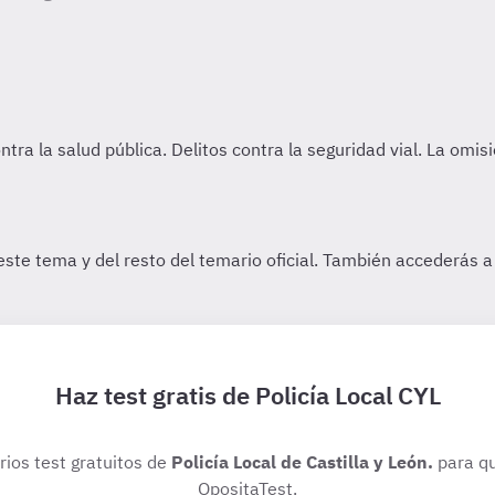
Haz test gratis de Policía Local CYL
rios test gratuitos de
Policía Local de Castilla y León.
para qu
OpositaTest.