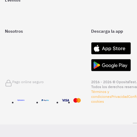
Nosotros
Descarga la app
Pago online seguro
2016 - 2026 © OpositaTest.
Todos los derechos reserva
Términos y
condiciones
Privacidad
Confi
cookies