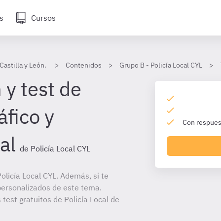
s
Cursos
Castilla y León.
Contenidos
Grupo B - Policía Local CYL
 y test de
áfico y
Con respuest
al
de Policía Local CYL
licía Local CYL. Además, si te
personalizados de este tema.
 test gratuitos de Policía Local de