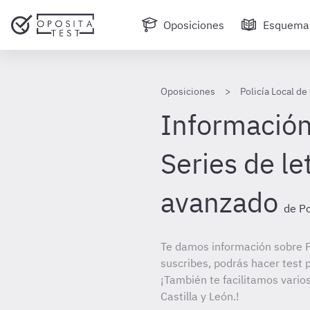
Oposiciones
Esquema
Oposiciones
Policía Local de 
Información
Series de le
avanzado
de Po
Te damos información sobre Po
suscribes, podrás hacer test 
¡También te facilitamos varios
Castilla y León.!