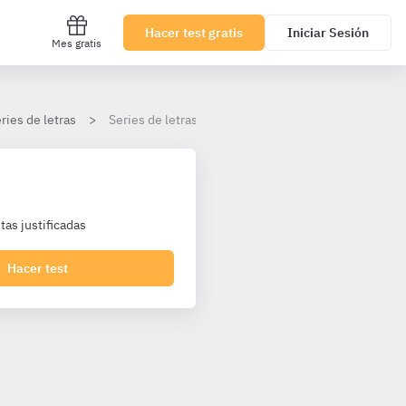
Hacer test gratis
Iniciar Sesión
Mes gratis
eries de letras
Series de letras - Nivel avanzado
as justificadas
Hacer test