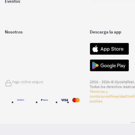
Eventos
Nosotros
Descarga la app
Pago online seguro
2016 - 2026 © OpositaTest.
Todos los derechos reserva
Términos y
condiciones
Privacidad
Confi
cookies