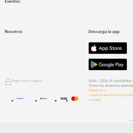
Eventos
Nosotros
Descarga la app
Pago online seguro
2016 - 2026 © OpositaTest.
Todos los derechos reserva
Términos y
condiciones
Privacidad
Confi
cookies