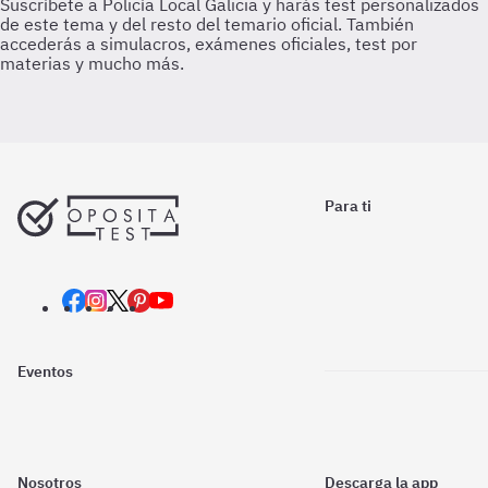
Para ti
Eventos
Nosotros
Descarga la app