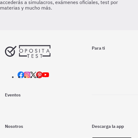
Para ti
Eventos
Nosotros
Descarga la app