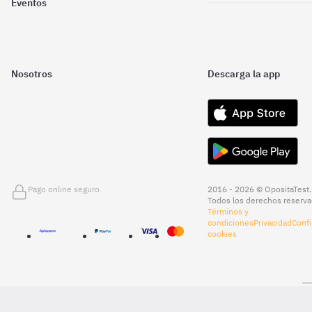
Eventos
Nosotros
Descarga la app
Pago online seguro
2016 - 2026 © OpositaTest.
Todos los derechos reserva
Términos y
condiciones
Privacidad
Confi
cookies