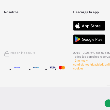
Nosotros
Descarga la app
Pago online seguro
2016 - 2026 © OpositaTest.
Todos los derechos reserva
Términos y
condiciones
Privacidad
Confi
cookies