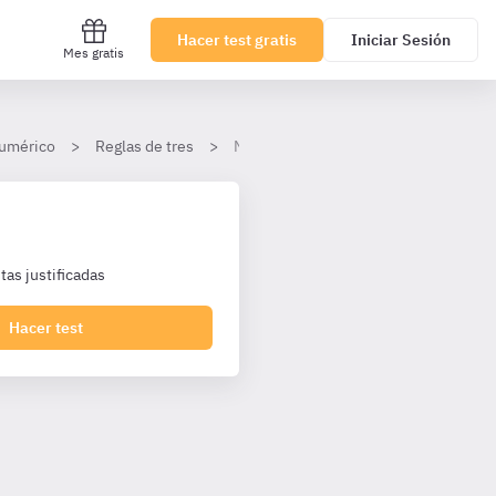
Hacer test gratis
Iniciar Sesión
Mes gratis
umérico
Reglas de tres
Nivel avanzado
as justificadas
Hacer test