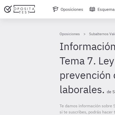
Oposiciones
Esquema
Oposiciones
Subalternos Val
Información
Tema 7. Le
prevención 
laborales.
de S
Te damos información sobre S
si te suscribes, podrás hacer