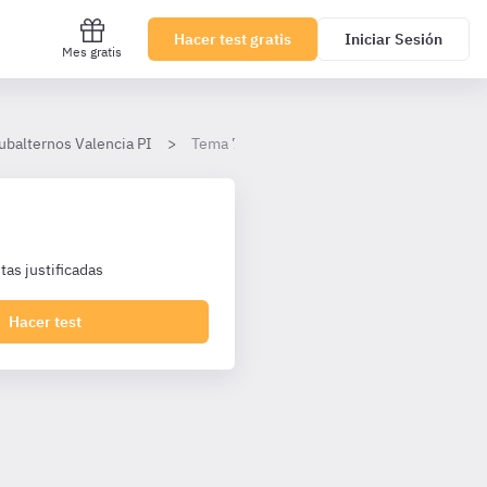
Hacer test gratis
Iniciar Sesión
Mes gratis
Subalternos Valencia PI
Tema 7. Ley 31/1995 de prevención de riesg
as justificadas
Hacer test