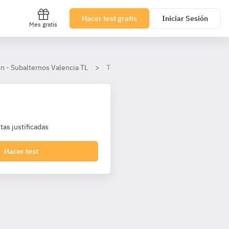
Hacer test gratis
Iniciar Sesión
Mes gratis
n - Subalternos Valencia TL
Tema 2. La Constitución Española de 1
as justificadas
Hacer test