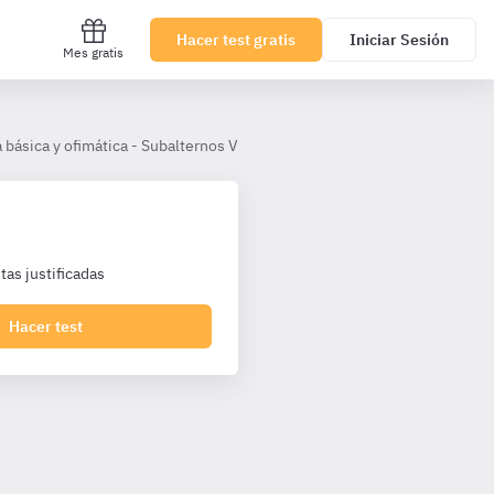
Hacer test gratis
Iniciar Sesión
Mes gratis
 básica y ofimática - Subalternos Valencia Turno Libre
Tema - 8 Seg
as justificadas
Hacer test