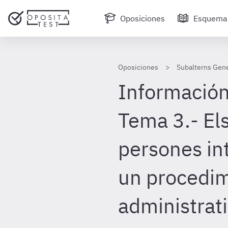
Oposiciones
Esquema
Oposiciones
Subalterns Gene
Información
Tema 3.- Els
persones in
un procedi
administrati