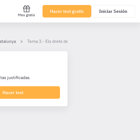
Hacer test gratis
Iniciar Sesión
Mes gratis
atalunya
Tema 3.- Els drets de les persones interessades en un pr
as justificadas
Hacer test