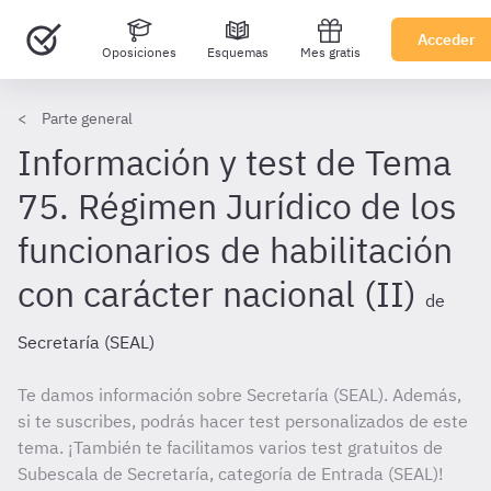
Acceder
Oposiciones
Esquemas
Mes gratis
Parte general
Información y test de Tema
75. Régimen Jurídico de los
funcionarios de habilitación
con carácter nacional (II)
de
Secretaría (SEAL)
Te damos información sobre Secretaría (SEAL). Además,
si te suscribes, podrás hacer test personalizados de este
tema. ¡También te facilitamos varios test gratuitos de
Subescala de Secretaría, categoría de Entrada (SEAL)!