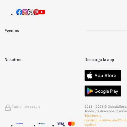
Eventos
Nosotros
Descarga la app
Pago online seguro
2016 - 2026 © OpositaTest.
Todos los derechos reserva
Términos y
condiciones
Privacidad
Confi
cookies