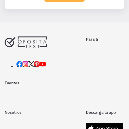
Para ti
Eventos
Nosotros
Descarga la app