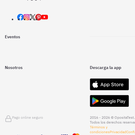
Eventos
Nosotros
Descarga la app
Pago online seguro
2016 - 2026 © OpositaTest.
Todos los derechos reserva
Términos y
condiciones
Privacidad
Confi