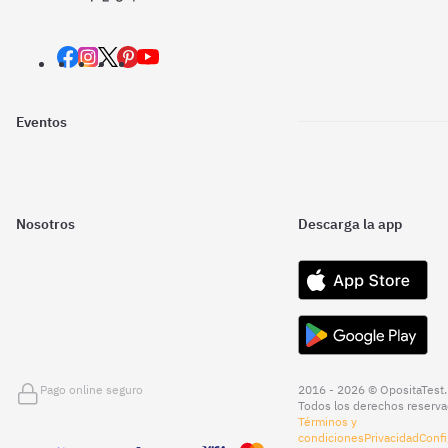
Eventos
Nosotros
Descarga la app
Pago online seguro
2016 - 2026 © OpositaTest.
Todos los derechos reserva
Términos y
condiciones
Privacidad
Confi