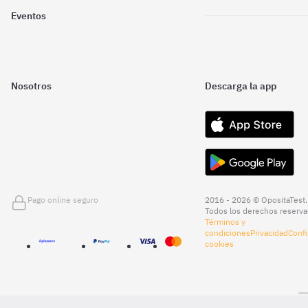
Eventos
Nosotros
Descarga la app
Pago online seguro
2016 - 2026 © OpositaTest.
Todos los derechos reserva
Términos y
condiciones
Privacidad
Confi
cookies