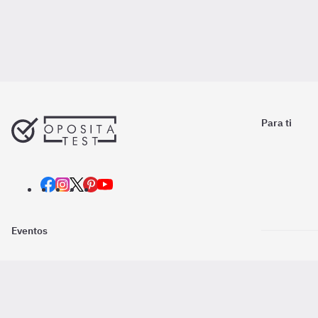
Para ti
Eventos
Nosotros
Descarga la