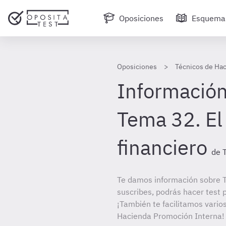
Oposiciones
Esquema
Oposiciones
Técnicos de Ha
Información
Tema 32. El 
financiero
de 
Te damos información sobre T
suscribes, podrás hacer test 
¡También te facilitamos varios
Hacienda Promoción Interna!