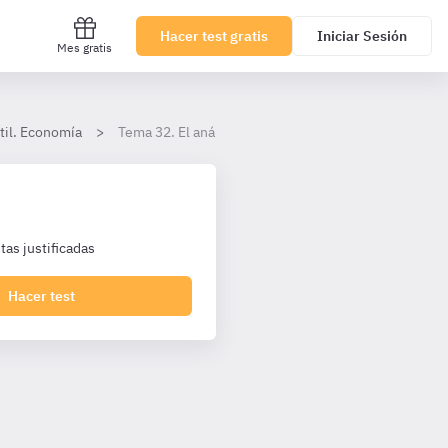
Hacer test gratis
Iniciar Sesión
Mes gratis
til. Economía
Tema 32. El análisis financiero
as justificadas
Hacer test