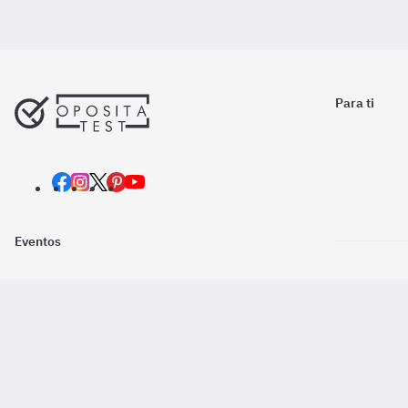
Para ti
Eventos
Nosotros
Descarga la