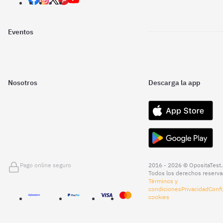
Eventos
Nosotros
Descarga la app
Pago online seguro
2016 - 2026 © OpositaTest.
Todos los derechos reserva
Términos y
condiciones
Privacidad
Confi
cookies