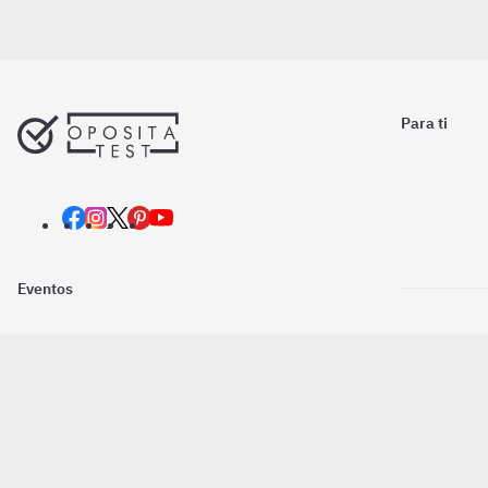
Para ti
Eventos
Nosotros
Descarga la