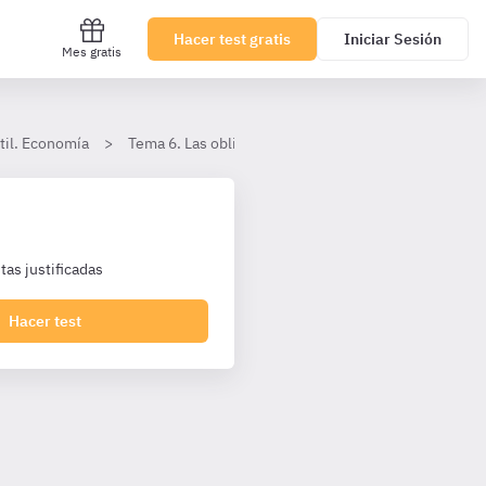
Hacer test gratis
Iniciar Sesión
Mes gratis
til. Economía
Tema 6. Las obligaciones
Extinción de las obli
as justificadas
Hacer test