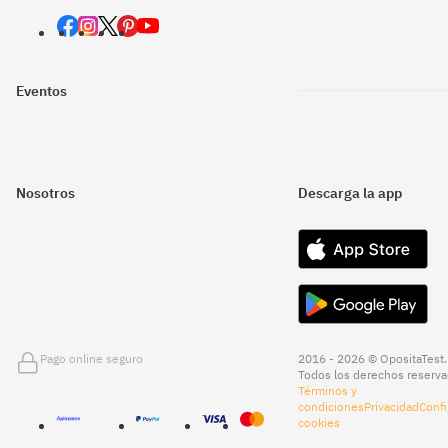
Eventos
Nosotros
Descarga la app
Pago online seguro
2016 - 2026 © OpositaTest.
Todos los derechos reserva
Términos y
condiciones
Privacidad
Confi
cookies