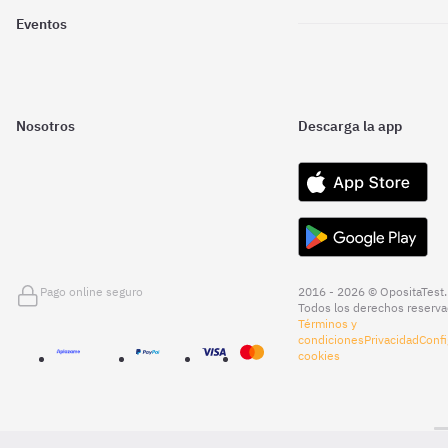
Eventos
Nosotros
Descarga la app
Pago online seguro
2016 - 2026 © OpositaTest.
Todos los derechos reserva
Términos y
condiciones
Privacidad
Confi
cookies