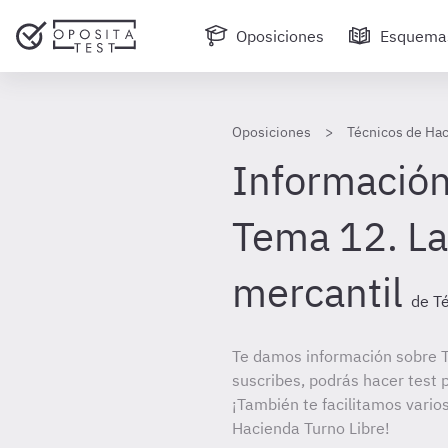
Oposiciones
Esquema
Oposiciones
Técnicos de Hac
Información
Tema 12. L
mercantil
de T
Te damos información sobre T
suscribes, podrás hacer test 
¡También te facilitamos varios
Hacienda Turno Libre!