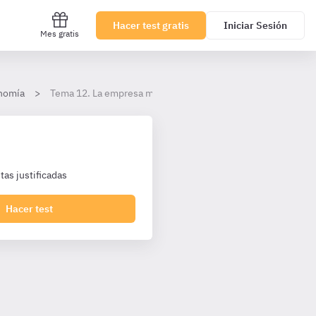
Hacer test gratis
Iniciar Sesión
Mes gratis
onomía
Tema 12. La empresa mercantil
as justificadas
Hacer test