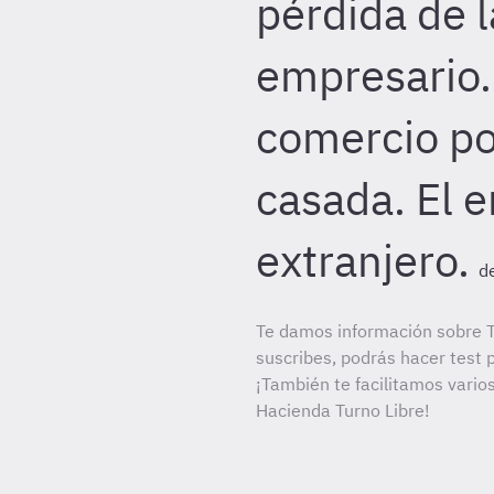
pérdida de l
empresario. 
comercio po
casada. El 
extranjero.
d
Te damos información sobre T
suscribes, podrás hacer test 
¡También te facilitamos varios
Hacienda Turno Libre!