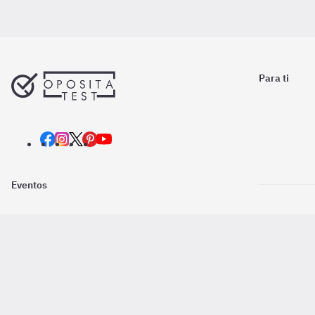
Para ti
Eventos
Nosotros
Descarga la