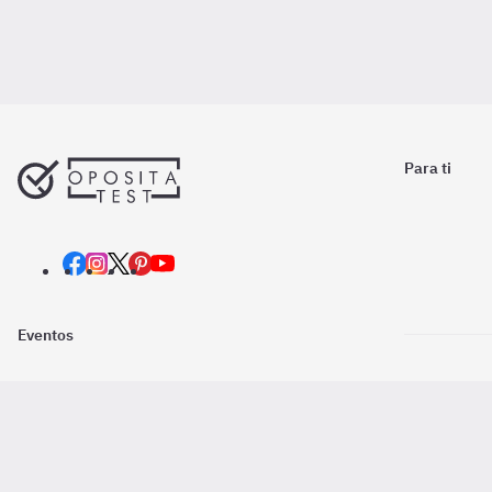
Para ti
Eventos
Nosotros
Descarga la