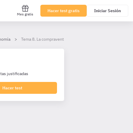
Hacer test gratis
Iniciar Sesión
Mes gratis
onomía
Tema 8. La compraventa
as justificadas
Hacer test