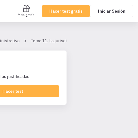
Hacer test gratis
Iniciar Sesión
Mes gratis
nistrativo
Tema 11. La jurisdicción contencioso-administrativa
as justificadas
Hacer test