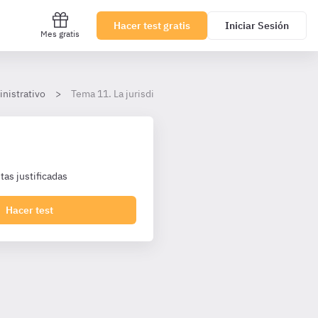
Hacer test gratis
Iniciar Sesión
Mes gratis
nistrativo
Tema 11. La jurisdicción contencioso-administrativa
as justificadas
Hacer test