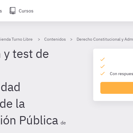
s
Cursos
ienda Turno Libre
Contenidos
Derecho Constitucional y Admi
 y test de
Con respuest
idad
de la
ión Pública
de