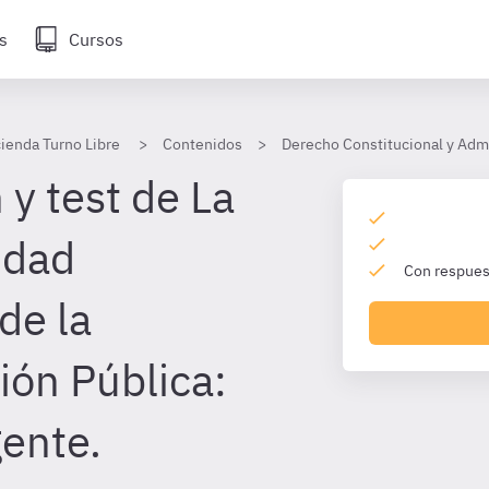
s
Cursos
ienda Turno Libre
Contenidos
Derecho Constitucional y Admi
y test de La
idad
Con respuest
de la
ión Pública:
ente.