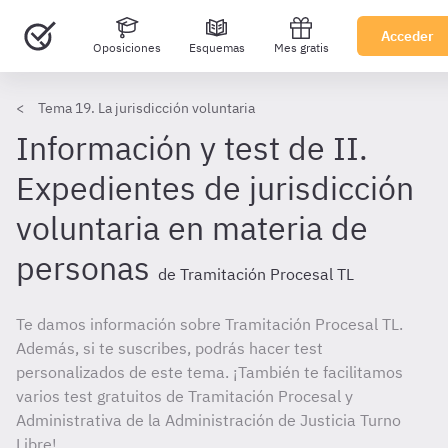
Acceder
Oposiciones
Esquemas
Mes gratis
Tema 19. La jurisdicción voluntaria
Información y test de II.
Expedientes de jurisdicción
voluntaria en materia de
personas
de Tramitación Procesal TL
Te damos información sobre Tramitación Procesal TL.
Además, si te suscribes, podrás hacer test
personalizados de este tema. ¡También te facilitamos
varios test gratuitos de Tramitación Procesal y
Administrativa de la Administración de Justicia Turno
Libre!