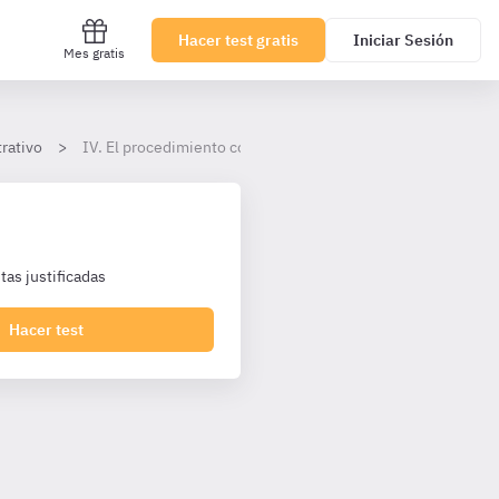
Hacer test gratis
Iniciar Sesión
Mes gratis
rativo
IV. El procedimiento contencioso administrativo ordinario
as justificadas
Hacer test