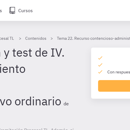
s
Cursos
cesal TL
Contenidos
Tema 22. Recurso contencioso-administ
y test de IV.
iento
Con respuest
o
vo ordinario
de